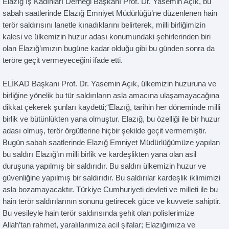
Elazığ İş Kadınları Derneği Başkanı Prof. Dr. Yasemin Açık, bu
sabah saatlerinde Elazığ Emniyet Müdürlüğü’ne düzenlenen hain
terör saldırısını lanetle kınadıklarını belirterek, milli birliğimizin
kalesi ve ülkemizin huzur adası konumundaki şehirlerinden biri
olan Elazığ’ımızın bugüne kadar olduğu gibi bu günden sonra da
teröre geçit vermeyeceğini ifade etti.
ELİKAD Başkanı Prof. Dr. Yasemin Açık, ülkemizin huzuruna ve
birliğine yönelik bu tür saldırıların asla amacına ulaşamayacağına
dikkat çekerek şunları kaydetti;“Elazığ, tarihin her döneminde milli
birlik ve bütünlükten yana olmuştur. Elazığ, bu özelliği ile bir huzur
adası olmuş, terör örgütlerine hiçbir şekilde geçit vermemiştir.
Bugün sabah saatlerinde Elazığ Emniyet Müdürlüğümüze yapılan
bu saldırı Elazığ’ın milli birlik ve kardeşlikten yana olan asil
duruşuna yapılmış bir saldırıdır. Bu saldırı ülkemizin huzur ve
güvenliğine yapılmış bir saldırıdır. Bu saldırılar kardeşlik iklimimizi
asla bozamayacaktır. Türkiye Cumhuriyeti devleti ve milleti ile bu
hain terör saldırılarının sonunu getirecek güce ve kuvvete sahiptir.
Bu vesileyle hain terör saldırısında şehit olan polislerimize
Allah’tan rahmet, yaralılarımıza acil şifalar; Elazığımıza ve