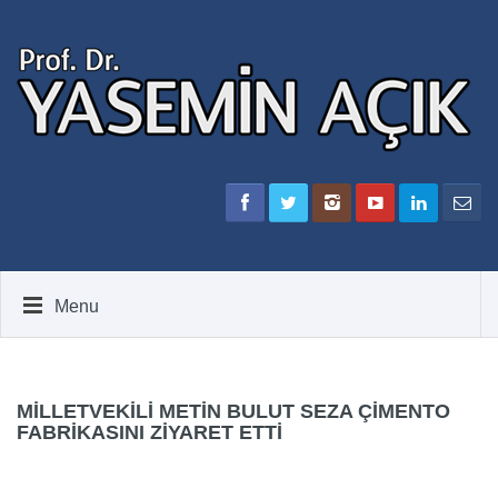
Menu
MILLETVEKILI METIN BULUT SEZA ÇIMENTO
FABRIKASINI ZIYARET ETTI