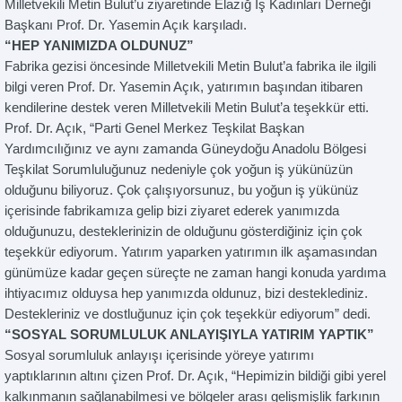
Milletvekili Metin Bulut’u ziyaretinde Elazığ İş Kadınları Derneği
Başkanı Prof. Dr. Yasemin Açık karşıladı.
“HEP YANIMIZDA OLDUNUZ”
Fabrika gezisi öncesinde Milletvekili Metin Bulut’a fabrika ile ilgili
bilgi veren Prof. Dr. Yasemin Açık, yatırımın başından itibaren
kendilerine destek veren Milletvekili Metin Bulut’a teşekkür etti.
Prof. Dr. Açık, “Parti Genel Merkez Teşkilat Başkan
Yardımcılığınız ve aynı zamanda Güneydoğu Anadolu Bölgesi
Teşkilat Sorumluluğunuz nedeniyle çok yoğun iş yükünüzün
olduğunu biliyoruz. Çok çalışıyorsunuz, bu yoğun iş yükünüz
içerisinde fabrikamıza gelip bizi ziyaret ederek yanımızda
olduğunuzu, desteklerinizin de olduğunu gösterdiğiniz için çok
teşekkür ediyorum. Yatırım yaparken yatırımın ilk aşamasından
günümüze kadar geçen süreçte ne zaman hangi konuda yardıma
ihtiyacımız olduysa hep yanımızda oldunuz, bizi desteklediniz.
Destekleriniz ve dostluğunuz için çok teşekkür ediyorum” dedi.
“SOSYAL SORUMLULUK ANLAYIŞIYLA YATIRIM YAPTIK”
Sosyal sorumluluk anlayışı içerisinde yöreye yatırımı
yaptıklarının altını çizen Prof. Dr. Açık, “Hepimizin bildiği gibi yerel
kalkınmanın sağlanabilmesi ve bölgeler arası gelişmişlik farkının