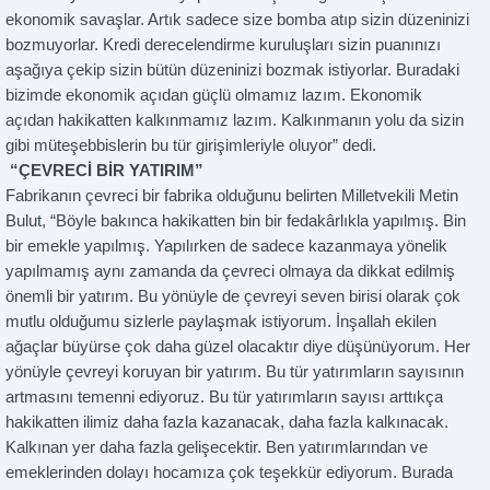
ekonomik savaşlar. Artık sadece size bomba atıp sizin düzeninizi
bozmuyorlar. Kredi derecelendirme kuruluşları sizin puanınızı
aşağıya çekip sizin bütün düzeninizi bozmak istiyorlar. Buradaki
bizimde ekonomik açıdan güçlü olmamız lazım. Ekonomik
açıdan hakikatten kalkınmamız lazım. Kalkınmanın yolu da sizin
gibi müteşebbislerin bu tür girişimleriyle oluyor” dedi.
“ÇEVRECİ BİR YATIRIM”
Fabrikanın çevreci bir fabrika olduğunu belirten Milletvekili Metin
Bulut, “Böyle bakınca hakikatten bin bir fedakârlıkla yapılmış. Bin
bir emekle yapılmış. Yapılırken de sadece kazanmaya yönelik
yapılmamış aynı zamanda da çevreci olmaya da dikkat edilmiş
önemli bir yatırım. Bu yönüyle de çevreyi seven birisi olarak çok
mutlu olduğumu sizlerle paylaşmak istiyorum. İnşallah ekilen
ağaçlar büyürse çok daha güzel olacaktır diye düşünüyorum. Her
yönüyle çevreyi koruyan bir yatırım. Bu tür yatırımların sayısının
artmasını temenni ediyoruz. Bu tür yatırımların sayısı arttıkça
hakikatten ilimiz daha fazla kazanacak, daha fazla kalkınacak.
Kalkınan yer daha fazla gelişecektir. Ben yatırımlarından ve
emeklerinden dolayı hocamıza çok teşekkür ediyorum. Burada