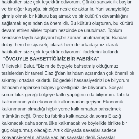
hakikatten size çok teşekkür ediyorum. Çünkü sanayicilik başlar
ve bir diğer kuşağa, bir diğer nesle de aktarılır. Yani sanayiciliğe
girmiş olmak bir kültürü başlatmak ve bir kültürün devamlılığını
sağlamak açısından da önemlidir. Bu kültürü oluşturan, bu kültürü
devam ettiren aileler toplum nezdinde de unutulmaz. Toplum
kendisine fayda sağlayanı hiçbir zaman unutmamıştır. Bundan
dolayı hem bir siyasetçi olarak hem de arkadaşınız olarak
hakikatten size çok teşekkür ediyorum” ifadelerini kullandı.
“ÖVGÜYLE BAHSETTİĞİMİZ BİR FABRİKA”
Milletvekili Bulut, “Bizim de övgüyle bahsetmiş olduğumuz
tesislerden bir tanesi Elazığ’dan istihdam açısından çok önemli bir
sıkıntıyı ortadan kaldırdı. Bölgedeki hassasiyetinizi de biliyorum.
İstihdam sağlarken bölgeyi gözettiğinizi de biliyorum. Sosyal
sorumluluk gereği bölgeye katkı yaptığınızı da biliyorum. Tabi ki
kalkınmanın yolu ekonomik kalkınmadan geçiyor. Ekonomik
kalkınmanın olmadığı hiçbir yerde kalkınmadan bahsetmek
mümkün değil. Önce bu fabrika kalkınacak da sonra Elazığ
kalkınacak daha sonra ülke kalkınacak ve böylelikle birlikte bir
güç oluşturmuş olacağız. Artık dünyada savaşlar sadece
konvansiyonel silahlarla yapılan savaşlar değil. Savaşlar