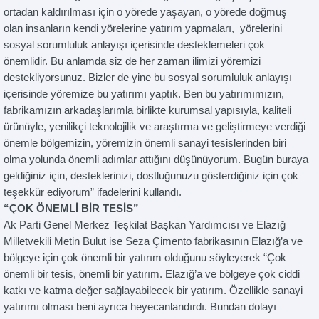
ortadan kaldırılması için o yörede yaşayan, o yörede doğmuş
olan insanların kendi yörelerine yatırım yapmaları, yörelerini
sosyal sorumluluk anlayışı içerisinde desteklemeleri çok
önemlidir. Bu anlamda siz de her zaman ilimizi yöremizi
destekliyorsunuz. Bizler de yine bu sosyal sorumluluk anlayışı
içerisinde yöremize bu yatırımı yaptık. Ben bu yatırımımızın,
fabrikamızın arkadaşlarımla birlikte kurumsal yapısıyla, kaliteli
ürünüyle, yenilikçi teknolojilik ve araştırma ve geliştirmeye verdiği
önemle bölgemizin, yöremizin önemli sanayi tesislerinden biri
olma yolunda önemli adımlar attığını düşünüyorum. Bugün buraya
geldiğiniz için, desteklerinizi, dostluğunuzu gösterdiğiniz için çok
teşekkür ediyorum” ifadelerini kullandı.
“ÇOK ÖNEMLİ BİR TESİS”
Ak Parti Genel Merkez Teşkilat Başkan Yardımcısı ve Elazığ
Milletvekili Metin Bulut ise Seza Çimento fabrikasının Elazığ’a ve
bölgeye için çok önemli bir yatırım olduğunu söyleyerek “Çok
önemli bir tesis, önemli bir yatırım. Elazığ’a ve bölgeye çok ciddi
katkı ve katma değer sağlayabilecek bir yatırım. Özellikle sanayi
yatırımı olması beni ayrıca heyecanlandırdı. Bundan dolayı