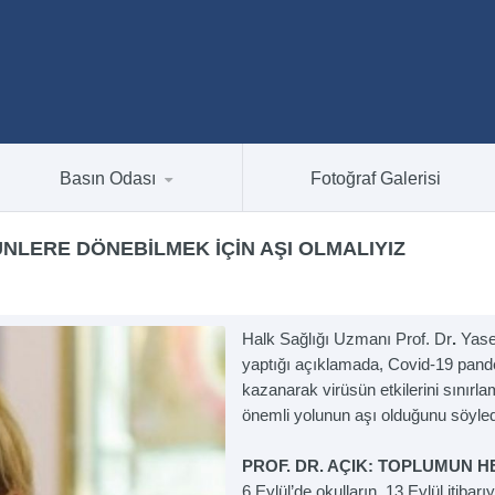
Basın Odası
Fotoğraf Galerisi
GÜNLERE DÖNEBILMEK İÇIN AŞI OLMALIYIZ
Halk Sağlığı Uzmanı Prof. Dr
.
Yase
yaptığı açıklamada, Covid-19 pand
kazanarak virüsün etkilerini sınır
önemli yolunun aşı olduğunu söyled
PROF. DR. AÇIK: TOPLUMUN H
6 Eylül’de okulların, 13 Eylül itibarı