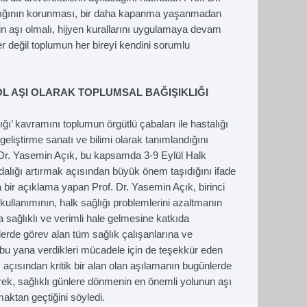
ğlığının korunması, bir daha kapanma yaşanmadan
in aşı olmalı, hijyen kurallarını uygulamaya devam
er değil toplumun her bireyi kendini sorumlu
YOL AŞI OLARAK TOPLUMSAL BAĞIŞIKLIĞI
ğı’ kavramını toplumun örgütlü çabaları ile hastalığı
liştirme sanatı ve bilimi olarak tanımlandığını
 Dr. Yasemin Açık, bu kapsamda 3-9 Eylül Halk
ndalığı artırmak açısından büyük önem taşıdığını ifade
la bir açıklama yapan Prof. Dr. Yasemin Açık, birinci
kullanımının, halk sağlığı problemlerini azaltmanın
 sağlıklı ve verimli hale gelmesine katkıda
erde görev alan tüm sağlık çalışanlarına ve
 bu yana verdikleri mücadele için de teşekkür eden
ı açısından kritik bir alan olan aşılamanın bugünlerde
rek, sağlıklı günlere dönmenin en önemli yolunun aşı
aktan geçtiğini söyledi.