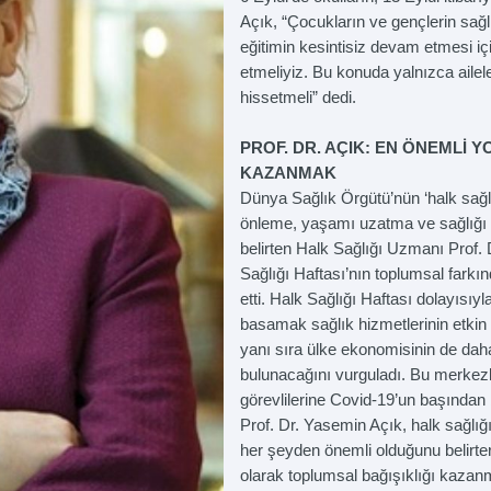
Açık, “Çocukların ve gençlerin sa
eğitimin kesintisiz devam etmesi iç
etmeliyiz. Bu konuda yalnızca ailel
hissetmeli” dedi.
PROF. DR. AÇIK: EN ÖNEMLİ 
KAZANMAK
Dünya Sağlık Örgütü’nün ‘halk sağlı
önleme, yaşamı uzatma ve sağlığı ge
belirten Halk Sağlığı Uzmanı Prof.
Sağlığı Haftası’nın toplumsal farkı
etti. Halk Sağlığı Haftası dolayısıy
basamak sağlık hizmetlerinin etkin 
yanı sıra ülke ekonomisinin de daha
bulunacağını vurguladı. Bu merkezl
görevlilerine Covid-19’un başından
Prof. Dr. Yasemin Açık, halk sağlığ
her şeyden önemli olduğunu belirte
olarak toplumsal bağışıklığı kazanm